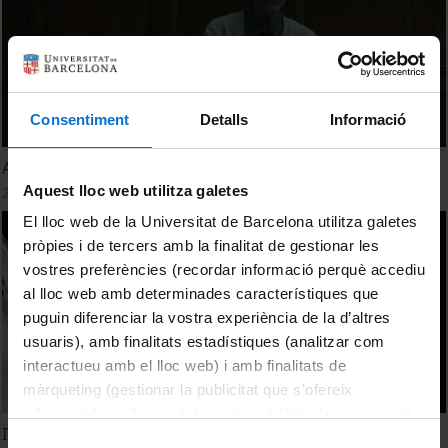
Consentiment
Detalls
Informació
Alícies Simètriques - Dr. Miquel Àngel Cuevas-Diarte
Aquest lloc web utilitza galetes
27 January, 2016
El lloc web de la Universitat de Barcelona utilitza galetes
pròpies i de tercers amb la finalitat de gestionar les
vostres preferències (recordar informació perquè accediu
al lloc web amb determinades característiques que
puguin diferenciar la vostra experiència de la d’altres
usuaris), amb finalitats estadístiques (analitzar com
interactueu amb el lloc web) i amb finalitats de
màrqueting (gestionar la publicitat que s’ofereix
adequant-la en funció dels vostres hàbits de navegació).
IV Concurs de Cristal·lització a l'Escola
Per obtenir més informació sobre les galetes podeu
Selecció