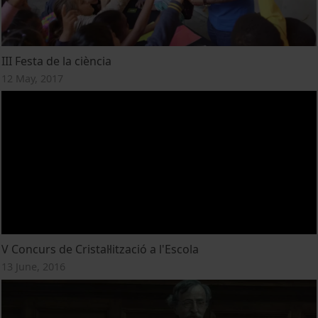
III Festa de la ciència
12 May, 2017
V Concurs de Cristal·lització a l'Escola
13 June, 2016