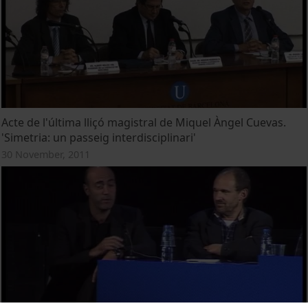
Acte de l'última lliçó magistral de Miquel Àngel Cuevas.
'Simetria: un passeig interdisciplinari'
30 November, 2011