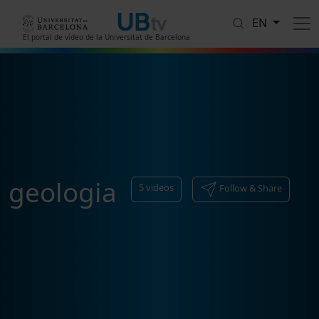
Skip to main content
EN
El portal de vídeo de la Universitat de Barcelona
geologia
5
videos
Follow & Share