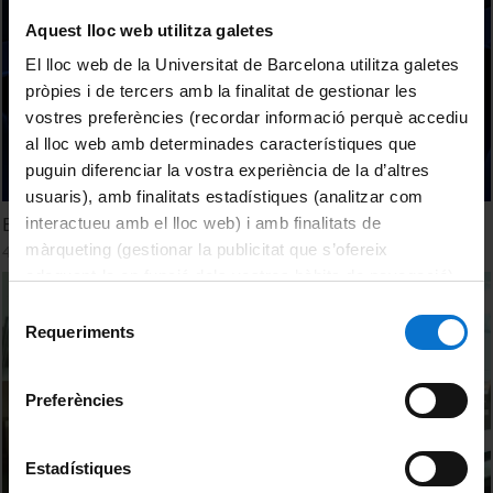
Aquest lloc web utilitza galetes
El lloc web de la Universitat de Barcelona utilitza galetes
pròpies i de tercers amb la finalitat de gestionar les
vostres preferències (recordar informació perquè accediu
al lloc web amb determinades característiques que
puguin diferenciar la vostra experiència de la d’altres
usuaris), amb finalitats estadístiques (analitzar com
El Jardí Geològic
interactueu amb el lloc web) i amb finalitats de
màrqueting (gestionar la publicitat que s’ofereix
4 November, 2014
adequant-la en funció dels vostres hàbits de navegació).
Per obtenir més informació sobre les galetes podeu
Selecció
consultar la
Política de galetes del lloc web de la
Requeriments
de
Universitat de Barcelona
.
consentiment
Preferències
Estadístiques