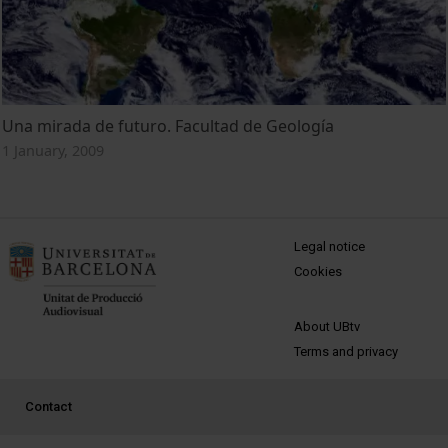
Una mirada de futuro. Facultad de Geología
1 January, 2009
MENÚ PEU 1
Legal notice
Cookies
PEU 2
About UBtv
Terms and privacy
PEU 3
Contact