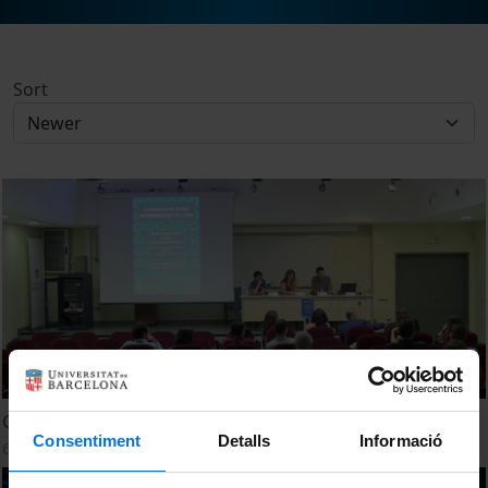
Sort
Col·loqui geologia i física
Consentiment
Detalls
Informació
6 June, 2017