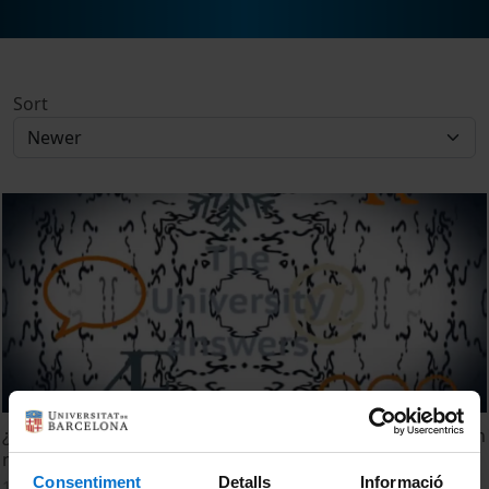
Sort
¿Qué papel juega la educación en transmitir valores, en un
momento como el actual?
Consentiment
Detalls
Informació
11 July, 2012