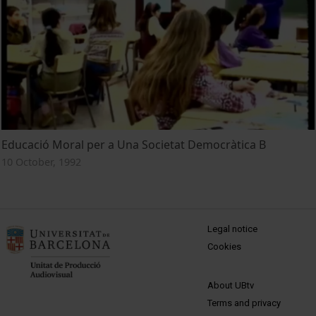
Educació Moral per a Una Societat Democràtica B
10 October, 1992
MENÚ PEU 1
Legal notice
Cookies
PEU 2
About UBtv
Terms and privacy