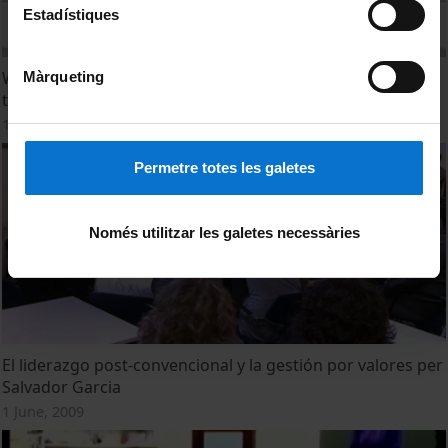
Estadístiques
What role does education play transmithing values in
Màrqueting
times like these?
11 July, 2012
Permetre totes les galetes
Només utilitzar les galetes necessàries
El liderazgo post-convencional y la gestión por valores per
Salvador Garcia
1 June, 2009