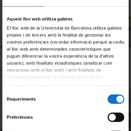
Aquest lloc web utilitza galetes
El lloc web de la Universitat de Barcelona utilitza galetes
pròpies i de tercers amb la finalitat de gestionar les
vostres preferències (recordar informació perquè accediu
al lloc web amb determinades característiques que
puguin diferenciar la vostra experiència de la d’altres
usuaris), amb finalitats estadístiques (analitzar com
Quin paper juga l'educació en transmetre valors, en un
interactueu amb el lloc web) i amb finalitats de
moment com l'actual?
màrqueting (gestionar la publicitat que s’ofereix
11 July, 2012
adequant-la en funció dels vostres hàbits de navegació).
Per obtenir més informació sobre les galetes podeu
Selecció
consultar la
Política de galetes del lloc web de la
Requeriments
de
Universitat de Barcelona
.
consentiment
Preferències