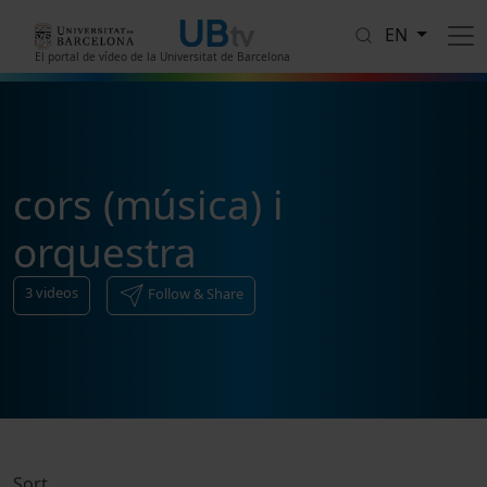
Skip to main content
EN
El portal de vídeo de la Universitat de Barcelona
cors (música) i
orquestra
3
videos
Follow & Share
Sort