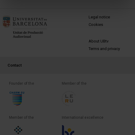
MENÚ PEU 1
Legal notice
Cookies
PEU 2
About UBtv
Terms and privacy
PEU 3
Contact
Founder of the
Member of the
Member of the
International excellence