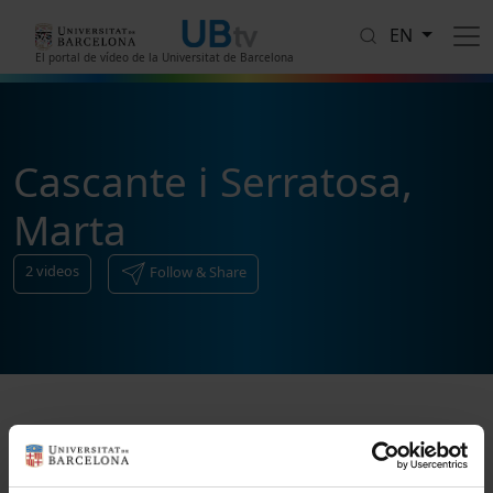
Skip to main content
EN
El portal de vídeo de la Universitat de Barcelona
Cascante i Serratosa,
Marta
2
videos
Follow & Share
Sort