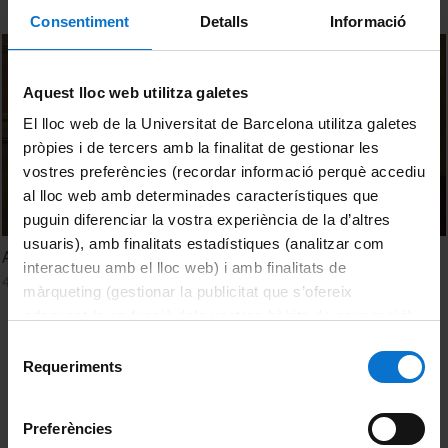
Consentiment
Detalls
Informació
Aquest lloc web utilitza galetes
El lloc web de la Universitat de Barcelona utilitza galetes
pròpies i de tercers amb la finalitat de gestionar les
vostres preferències (recordar informació perquè accediu
al lloc web amb determinades característiques que
puguin diferenciar la vostra experiència de la d’altres
usuaris), amb finalitats estadístiques (analitzar com
Acte de lliurament dels Premis del Consell Social 2016
interactueu amb el lloc web) i amb finalitats de
4 November, 2016
màrqueting (gestionar la publicitat que s’ofereix
adequant-la en funció dels vostres hàbits de navegació).
Per obtenir més informació sobre les galetes podeu
Selecció
consultar la
Política de galetes del lloc web de la
Requeriments
de
Universitat de Barcelona
.
consentiment
Preferències