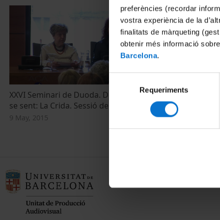
preferències (recordar infor
vostra experiència de la d’al
finalitats de màrqueting (gest
obtenir més informació sobre
Barcelona
.
Selecció
Requeriments
de
XXVI Seminari de Duoda. Desxifrar el que
consentiment
se sent: La Crida. Sessió de matí
9 May, 2015