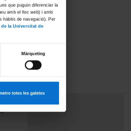
ues que puguin diferenciar la
tueu amb el lloc web) i amb
es hàbits de navegació). Per
 de la Universitat de
Màrqueting
etre totes les galetes
PEU 3
Contact
cy