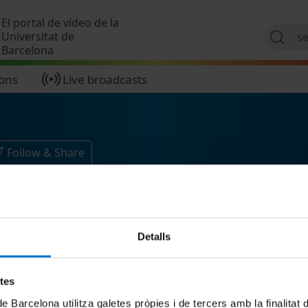
Skip to main content
El portal de vídeo de la
Universitat de
Barcelona
ions
Live broadcasts
Follow & Share
Detalls
etes
de Barcelona utilitza galetes pròpies i de tercers amb la finalitat