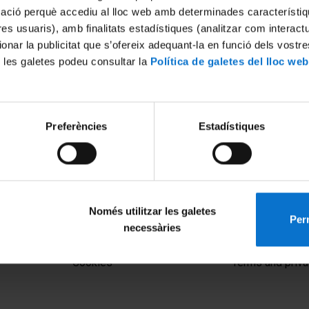
mació perquè accediu al lloc web amb determinades característiq
tres usuaris), amb finalitats estadístiques (analitzar com interac
ionar la publicitat que s’ofereix adequant-la en funció dels vostr
 les galetes podeu consultar la
Política de galetes del lloc web
Preferències
Estadístiques
Només utilitzar les galetes
Perm
necessàries
MENÚ PEU 1
PEU 2
Legal notice
About UBtv
Cookies
Terms and priva