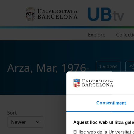
Navegació principal
Explore
Collect
Arza, Mar, 1976-
1
videos
Consentiment
Sort
Aquest lloc web utilitza gal
El lloc web de la Universitat 