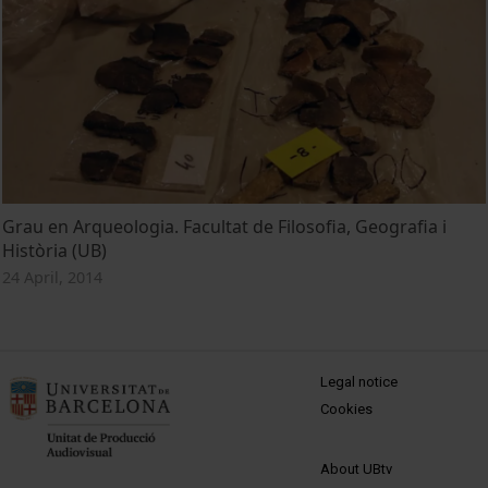
Grau en Arqueologia. Facultat de Filosofia, Geografia i
Història (UB)
24 April, 2014
MENÚ PEU 1
Legal notice
Cookies
PEU 2
About UBtv