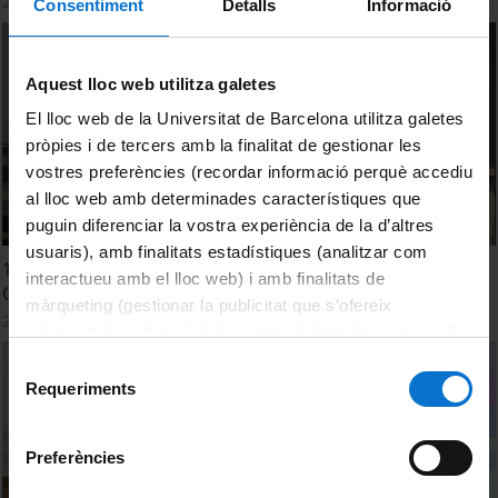
25 March, 2025
Consentiment
Detalls
Informació
Aquest lloc web utilitza galetes
El lloc web de la Universitat de Barcelona utilitza galetes
pròpies i de tercers amb la finalitat de gestionar les
vostres preferències (recordar informació perquè accediu
al lloc web amb determinades característiques que
puguin diferenciar la vostra experiència de la d’altres
usuaris), amb finalitats estadístiques (analitzar com
10th International Symposium on Knappable Materials.
interactueu amb el lloc web) i amb finalitats de
Closing ceremony
màrqueting (gestionar la publicitat que s’ofereix
26 October, 2015
adequant-la en funció dels vostres hàbits de navegació).
Per obtenir més informació sobre les galetes podeu
Selecció
consultar la
Política de galetes del lloc web de la
Requeriments
de
Universitat de Barcelona
.
consentiment
Preferències