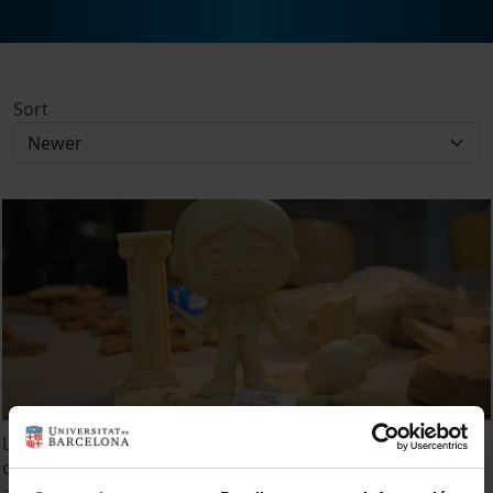
Sort
La mona de Pasqua arqueòloga: nova edició del projecte
de divulgació Mones de Ciència