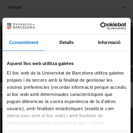
Consentiment
Detalls
Informació
Aquest lloc web utilitza galetes
El lloc web de la Universitat de Barcelona utilitza galetes
pròpies i de tercers amb la finalitat de gestionar les
vostres preferències (recordar informació perquè accediu
Julio Anguita a la Universitat de Barcelona: Atraco a la
al lloc web amb determinades característiques que
Memoria
puguin diferenciar la vostra experiència de la d’altres
9 December, 2015
usuaris), amb finalitats estadístiques (analitzar com
interactueu amb el lloc web) i amb finalitats de
màrqueting (gestionar la publicitat que s’ofereix
adequant-la en funció dels vostres hàbits de navegació).