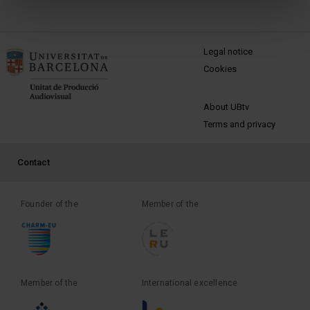
MENÚ PEU 1
Legal notice
Cookies
PEU 2
About UBtv
Terms and privacy
PEU 3
Contact
Founder of the
Member of the
Member of the
International excellence