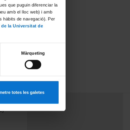
ues que puguin diferenciar la
tueu amb el lloc web) i amb
es hàbits de navegació). Per
 de la Universitat de
Màrqueting
i l'amenaça de
a
etre totes les galetes
PEU 3
Contact
cy