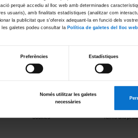
mació perquè accediu al lloc web amb determinades característiq
tres usuaris), amb finalitats estadístiques (analitzar com interac
ionar la publicitat que s’ofereix adequant-la en funció dels vostr
 les galetes podeu consultar la
Política de galetes del lloc web
Preferències
Estadístiques
de la derecha radical
L'ascens de l'extrema dreta 
la UE
la islamofòbia. Antoni Segur
26
17 October, 2016
Només utilitzar les galetes
Perm
necessàries
MENÚ PEU 1
PEU 2
Legal notice
About UBtv
Cookies
Terms and priva