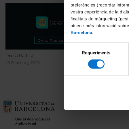
preferències (recordar infor
vostra experiència de la d’al
finalitats de màrqueting (gest
obtenir més informació sobre
Barcelona
.
Selecció
Requeriments
de
Dreta Radical
Los partidos 
consentiment
populista en 
19 February, 2026
4 February, 20