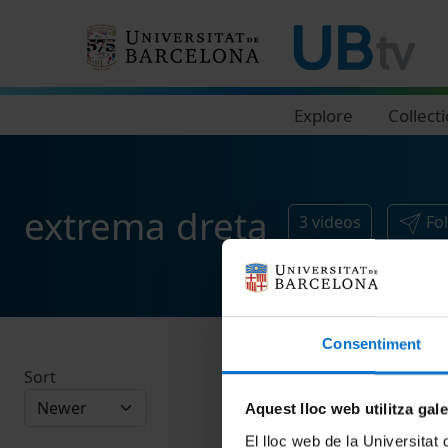
Navegació principal
Explore
Collect
extrema dreta
3
videos
Fo
Consentiment
Sort
Aquest lloc web utilitza gal
El lloc web de la Universitat 