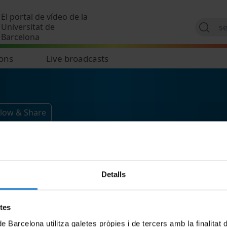
Skip to main content
El portal de vídeo de la
Universitat de
Barcelona
ions
Live broadcasts
llow & Share
Detalls
etes
de Barcelona utilitza galetes pròpies i de tercers amb la finalitat