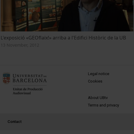
L'exposició «GEOflaix!» arriba a l'Edifici Històric de la UB
13 November, 2012
MENÚ PEU 1
Legal notice
Cookies
PEU 2
About UBtv
Terms and privacy
PEU 3
Contact