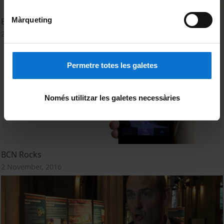
Màrqueting
BCN Rocks
2 November, 2016
Permetre totes les galetes
Només utilitzar les galetes necessàries
BCN Rocks
2 November, 2016