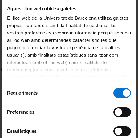
Aquest lloc web utilitza galetes
El lloc web de la Universitat de Barcelona utilitza galetes
pròpies i de tercers amb la finalitat de gestionar les
vostres preferències (recordar informació perquè accediu
al lloc web amb determinades característiques que
puguin diferenciar la vostra experiència de la d’altres
usuaris), amb finalitats estadístiques (analitzar com
interactueu amb el lloc web) i amb finalitats de
BCN Rocks
màrqueting (gestionar la publicitat que s’ofereix
2 November, 2016
adequant-la en funció dels vostres hàbits de navegació).
Per obtenir més informació sobre les galetes podeu
Selecció
consultar la
Política de galetes del lloc web de la
Requeriments
de
Universitat de Barcelona
.
consentiment
Preferències
Estadístiques