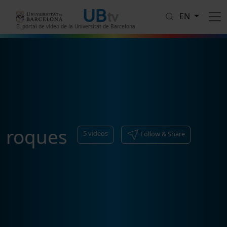
Skip to main content
EN
El portal de vídeo de la Universitat de Barcelona
roques
5
videos
Follow & Share