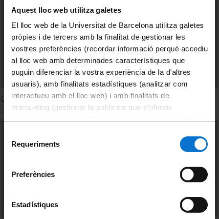
Aquest lloc web utilitza galetes
El lloc web de la Universitat de Barcelona utilitza galetes
pròpies i de tercers amb la finalitat de gestionar les
vostres preferències (recordar informació perquè accediu
al lloc web amb determinades característiques que
puguin diferenciar la vostra experiència de la d’altres
usuaris), amb finalitats estadístiques (analitzar com
interactueu amb el lloc web) i amb finalitats de
L'intercanvi de CO2 a les zones de formació d'aigua fonda
màrqueting (gestionar la publicitat que s’ofereix
20 June, 2016
adequant-la en funció dels vostres hàbits de navegació).
Per obtenir més informació sobre les galetes podeu
Selecció
consultar la
Política de galetes del lloc web de la
Requeriments
de
Universitat de Barcelona
.
consentiment
Preferències
Estadístiques