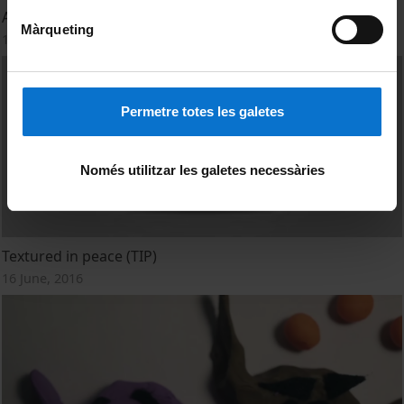
Aliens species vs. genomics
Màrqueting
16 June, 2016
Permetre totes les galetes
Només utilitzar les galetes necessàries
Textured in peace (TIP)
16 June, 2016