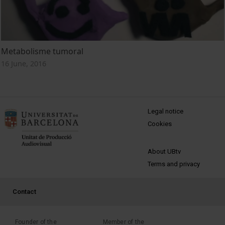
Metabolisme tumoral
16 June, 2016
MENÚ PEU 1
Legal notice
Cookies
PEU 2
About UBtv
Terms and privacy
PEU 3
Contact
Founder of the
Member of the