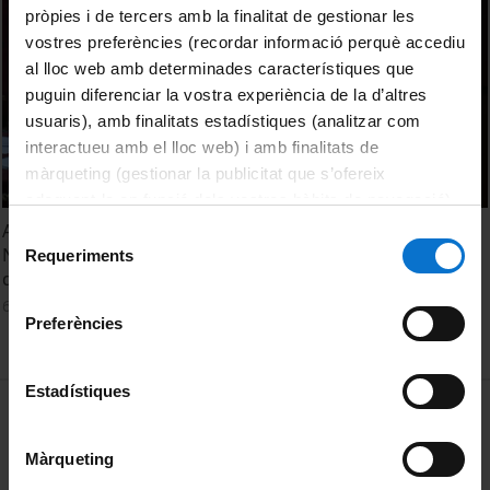
pròpies i de tercers amb la finalitat de gestionar les
vostres preferències (recordar informació perquè accediu
al lloc web amb determinades característiques que
puguin diferenciar la vostra experiència de la d’altres
usuaris), amb finalitats estadístiques (analitzar com
interactueu amb el lloc web) i amb finalitats de
màrqueting (gestionar la publicitat que s’ofereix
adequant-la en funció dels vostres hàbits de navegació).
Per obtenir més informació sobre les galetes podeu
Acte d’entrega de la Medalla d’Or de la UB al professor
Selecció
consultar la
Política de galetes del lloc web de la
Nicholas J. Mackintosh i acte acadèmic de final d'estudis
Requeriments
de
de Màster Oficial de la Facultat de Psicologia 2014-2015
Universitat de Barcelona
.
consentiment
6 October, 2015
Preferències
Estadístiques
MENÚ PEU 1
Legal notice
Cookies
Màrqueting