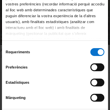
vostres preferències (recordar informació perquè accediu
al lloc web amb determinades característiques que
puguin diferenciar la vostra experiència de la d’altres
usuaris), amb finalitats estadístiques (analitzar com
interactueu amb el lloc web) i amb finalitats de
màrqueting (gestionar la publicitat que s’ofereix
adequant-la en funció dels vostres hàbits de navegació).
Per obtenir més informació sobre les galetes podeu
Selecció
Awards I, II and morning posters
consultar la
Política de galetes del lloc web de la
Requeriments
de
22 February, 2016
Universitat de Barcelona
.
consentiment
Preferències
MENÚ PEU 1
Legal notice
Estadístiques
Cookies
Màrqueting
PEU 2
About UBtv
Terms and privacy