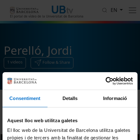
Skip to main content
EN
El portal de vídeo de la Universitat de Barcelona
Perelló, Jordi
1
videos
Follow & Share
Consentiment
Detalls
Informació
Sort
Aquest lloc web utilitza galetes
El lloc web de la Universitat de Barcelona utilitza galetes
pròpies i de tercers amb la finalitat de gestionar les