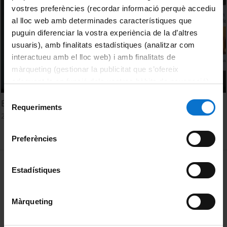
vostres preferències (recordar informació perquè accediu
al lloc web amb determinades característiques que
puguin diferenciar la vostra experiència de la d’altres
usuaris), amb finalitats estadístiques (analitzar com
interactueu amb el lloc web) i amb finalitats de
màrqueting (gestionar la publicitat que s’ofereix
adequant-la en funció dels vostres hàbits de navegació).
Per obtenir més informació sobre les galetes podeu
Selecció
El Rostro humano identidad y parecido. Joan Acosta
consultar la
Política de galetes del lloc web de la
Requeriments
de
22 February, 2016
Universitat de Barcelona
.
consentiment
Preferències
MENÚ PEU 1
Legal notice
Estadístiques
Cookies
Màrqueting
PEU 2
About UBtv
Terms and privacy