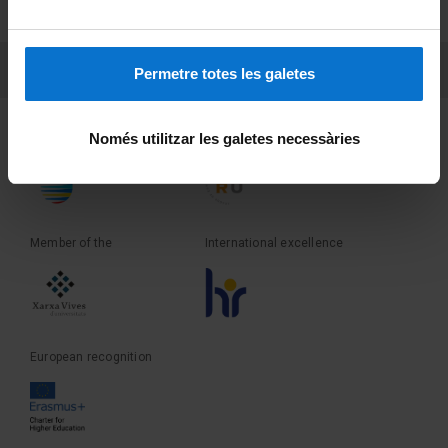
Terms and privacy
PEU 3
Contact
Permetre totes les galetes
Founder of the
Member of the
Només utilitzar les galetes necessàries
Member of the
International excellence
European recognition