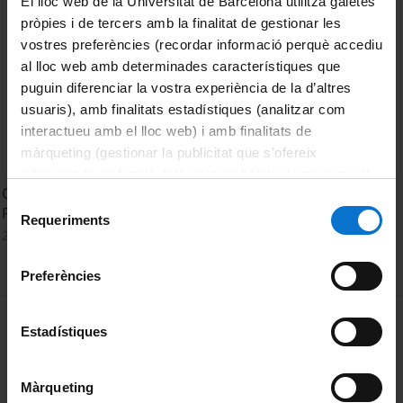
El lloc web de la Universitat de Barcelona utilitza galetes
pròpies i de tercers amb la finalitat de gestionar les
vostres preferències (recordar informació perquè accediu
al lloc web amb determinades característiques que
puguin diferenciar la vostra experiència de la d’altres
usuaris), amb finalitats estadístiques (analitzar com
interactueu amb el lloc web) i amb finalitats de
màrqueting (gestionar la publicitat que s’ofereix
adequant-la en funció dels vostres hàbits de navegació).
Congreso Internacional e Interuniversitario contra la
Per obtenir més informació sobre les galetes podeu
Selecció
Pobreza Infantil en el Mundo
consultar la
Política de galetes del lloc web de la
Requeriments
de
23 February, 2016
Universitat de Barcelona
.
consentiment
Preferències
MENÚ PEU 1
Legal notice
Estadístiques
Cookies
Màrqueting
PEU 2
About UBtv