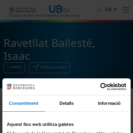
Skip to main content
EN
El portal de vídeo de la Universitat de Barcelona
Ravetllat Ballesté,
Isaac
1
videos
Follow & Share
Consentiment
Detalls
Informació
Sort
Aquest lloc web utilitza galetes