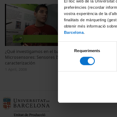
El lloc web de la Universitat 
preferències (recordar infor
vostra experiència de la d’al
finalitats de màrqueting (gest
obtenir més informació sobre
Barcelona
.
Selecció
Requeriments
de
¿Qué investigamos en el bachillerato?
Què investigu
Microsensores: Sensores ISFET y su
Microsensors:
consentiment
caracterización
caracteritzac
1 April, 2008
1 April, 2008