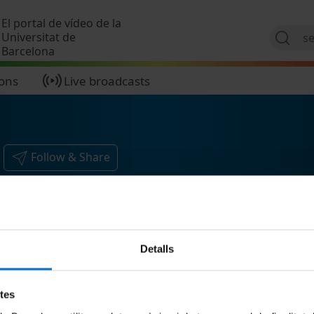
Skip to main content
El portal de vídeo de la
Universitat de
Barcelona
ions
Live broadcasts
Follow & Share
Detalls
etes