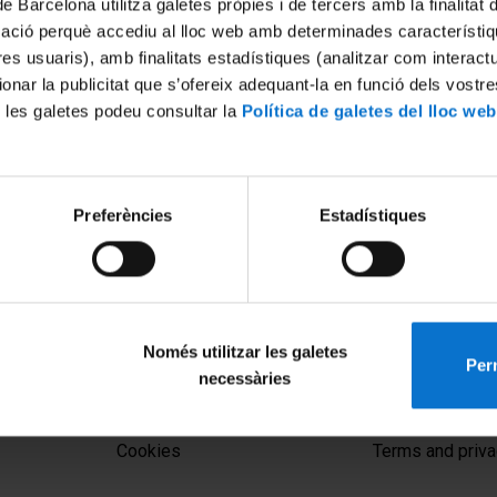
de Barcelona utilitza galetes pròpies i de tercers amb la finalitat
mació perquè accediu al lloc web amb determinades característiq
tres usuaris), amb finalitats estadístiques (analitzar com interac
ionar la publicitat que s’ofereix adequant-la en funció dels vostr
 les galetes podeu consultar la
Política de galetes del lloc web
Preferències
Estadístiques
em al batxillerat?
 Sensors ISFET i la seva
ió
Només utilitzar les galetes
Perm
necessàries
MENÚ PEU 1
PEU 2
Legal notice
About UBtv
Cookies
Terms and priva