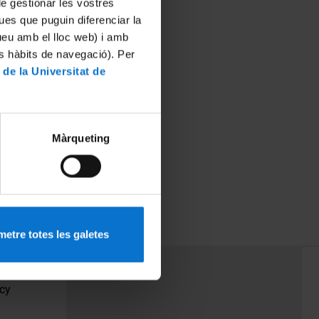
 de gestionar les vostres
ues que puguin diferenciar la
tueu amb el lloc web) i amb
es hàbits de navegació). Per
 de la Universitat de
Màrqueting
etre totes les galetes
PEU 3
Contact
cy