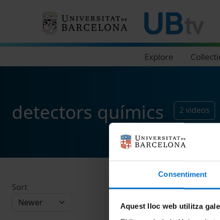
Navegació principal
Explore
Collect
detectors químics
2
videos
Consentiment
Sort
Aquest lloc web utilitza gal