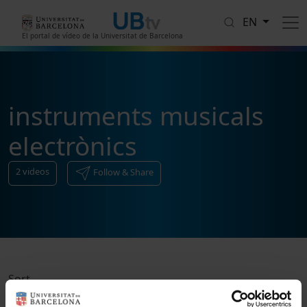
Skip to main content
EN
El portal de vídeo de la Universitat de Barcelona
instruments musicals
electrònics
2
videos
Follow & Share
Sort