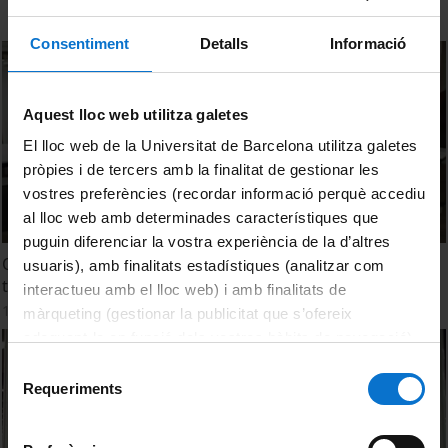
Consentiment
Detalls
Informació
Aquest lloc web utilitza galetes
El lloc web de la Universitat de Barcelona utilitza galetes
pròpies i de tercers amb la finalitat de gestionar les
vostres preferències (recordar informació perquè accediu
al lloc web amb determinades característiques que
puguin diferenciar la vostra experiència de la d’altres
Què investiguem al batxillerat? Theremidi: un robot que
usuaris), amb finalitats estadístiques (analitzar com
toca el theremin
interactueu amb el lloc web) i amb finalitats de
1 April, 2009
màrqueting (gestionar la publicitat que s’ofereix
adequant-la en funció dels vostres hàbits de navegació).
Per obtenir més informació sobre les galetes podeu
Selecció
consultar la
Política de galetes del lloc web de la
Requeriments
de
Universitat de Barcelona
.
consentiment