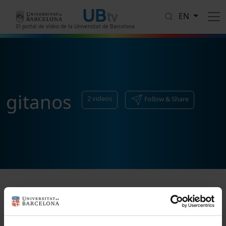
Skip to main content
EN
El portal de vídeo de la Universitat de Barcelona
gitanos
2
videos
Follow & Share
Sort