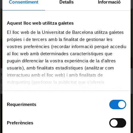
Consentiment
Detalls
Informació
Aquest lloc web utilitza galetes
El lloc web de la Universitat de Barcelona utilitza galetes
pròpies i de tercers amb la finalitat de gestionar les
vostres preferències (recordar informació perquè accediu
al lloc web amb determinades característiques que
puguin diferenciar la vostra experiència de la d’altres
usuaris), amb finalitats estadístiques (analitzar com
Homenatge Acadèmic a la professora Carme Garriga
interactueu amb el lloc web) i amb finalitats de
(Reportatge)
màrqueting (gestionar la publicitat que s’ofereix
20 February, 2015
adequant-la en funció dels vostres hàbits de navegació).
Per obtenir més informació sobre les galetes podeu
Selecció
consultar la
Política de galetes del lloc web de la
Requeriments
de
Universitat de Barcelona
.
consentiment
Preferències