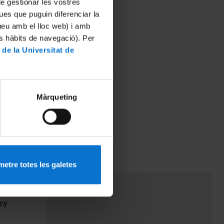
 de gestionar les vostres
ues que puguin diferenciar la
tueu amb el lloc web) i amb
es hàbits de navegació). Per
 de la Universitat de
Màrqueting
etre totes les galetes
PEU 3
Contact
cy