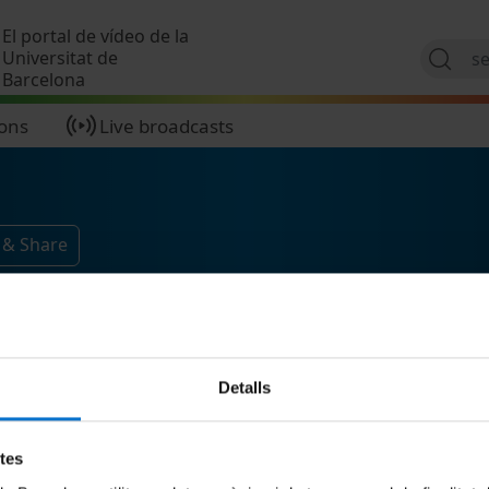
Skip to main content
El portal de vídeo de la
Universitat de
Barcelona
ions
Live broadcasts
 & Share
Detalls
etes