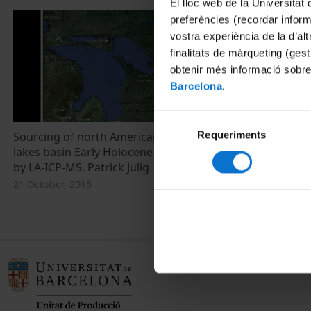
El lloc web de la Universitat 
preferències (recordar infor
vostra experiència de la d’al
finalitats de màrqueting (gest
obtenir més informació sobre
Barcelona
.
Selecció
Requeriments
de
Sourcing of north American Huron great
lakes basin Early Holocene chert artifacts
consentiment
by LA-ICP-MS. Patrick Julig
21 October, 2015