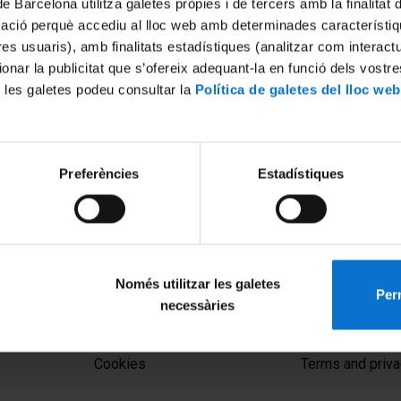
de Barcelona utilitza galetes pròpies i de tercers amb la finalitat
mació perquè accediu al lloc web amb determinades característiq
tres usuaris), amb finalitats estadístiques (analitzar com interac
ionar la publicitat que s’ofereix adequant-la en funció dels vostr
 les galetes podeu consultar la
Política de galetes del lloc web
Preferències
Estadístiques
Només utilitzar les galetes
Perm
necessàries
MENÚ PEU 1
PEU 2
Legal notice
About UBtv
Cookies
Terms and priva