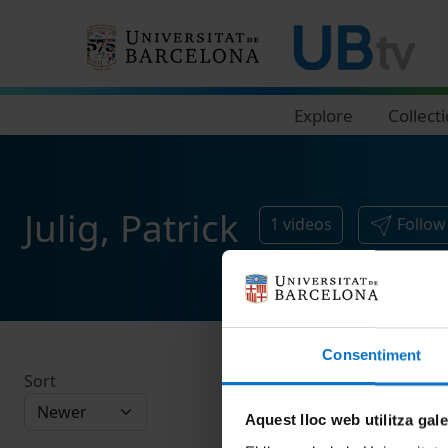
Navegació principal
Explore
Collect
Julig, Patrick
1
videos
Follow
Consentiment
Sort
Aquest lloc web utilitza gal