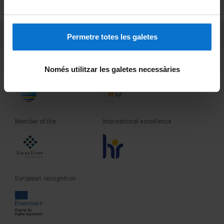
Terms and privacy
PEU 3
Contact
Permetre totes les galetes
Founder of the
Member of the
Només utilitzar les galetes necessàries
Member of the
International excellence
European recognition