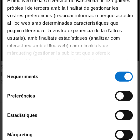
El lloc web de la Universitat de Barcelona utilitza galetes
pròpies i de tercers amb la finalitat de gestionar les
vostres preferències (recordar informació perquè accediu
al lloc web amb determinades característiques que
puguin diferenciar la vostra experiència de la d’altres
usuaris), amb finalitats estadístiques (analitzar com
interactueu amb el lloc web) i amb finalitats de
màrqueting (gestionar la publicitat que s’ofereix
adequant-la en funció dels vostres hàbits de navegació).
Sourcing of north American Huron great lakes basin Early
Per obtenir més informació sobre les galetes podeu
Selecció
Holocene chert artifacts by LA-ICP-MS. Patrick Julig
consultar la
Política de galetes del lloc web de la
Requeriments
de
21 October, 2015
Universitat de Barcelona
.
consentiment
Preferències
MENÚ PEU 1
Legal notice
Estadístiques
Cookies
Màrqueting
PEU 2
About UBtv