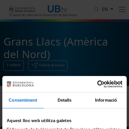
Skip to main content
EN
El portal de vídeo de la Universitat de Barcelona
Grans Llacs (Amèrica
del Nord)
1
videos
Follow & Share
Consentiment
Detalls
Informació
Sort
Aquest lloc web utilitza galetes