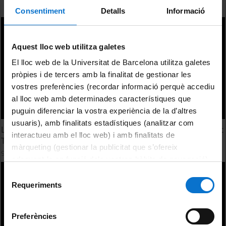
Consentiment
Detalls
Informació
Aquest lloc web utilitza galetes
El lloc web de la Universitat de Barcelona utilitza galetes
pròpies i de tercers amb la finalitat de gestionar les
vostres preferències (recordar informació perquè accediu
al lloc web amb determinades característiques que
puguin diferenciar la vostra experiència de la d’altres
usuaris), amb finalitats estadístiques (analitzar com
Lithic movement and exchange across the Adriatic. Robert
interactueu amb el lloc web) i amb finalitats de
Tykot
màrqueting (gestionar la publicitat que s’ofereix
9 September, 2015
adequant-la en funció dels vostres hàbits de navegació).
Per obtenir més informació sobre les galetes podeu
Selecció
consultar la
Política de galetes del lloc web de la
Requeriments
de
Universitat de Barcelona
.
consentiment
Preferències