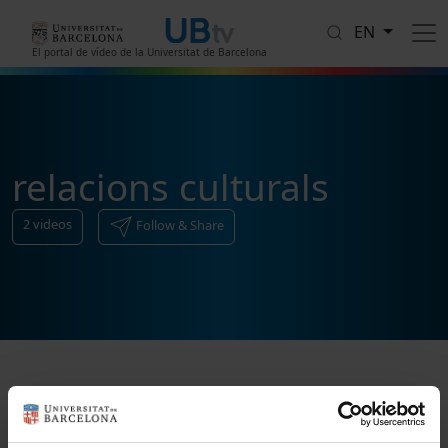
Skip to main content
EN
El portal de vídeo de la Universitat de Barcelona
relacions culturals
2
videos
Follow & Share
Sort