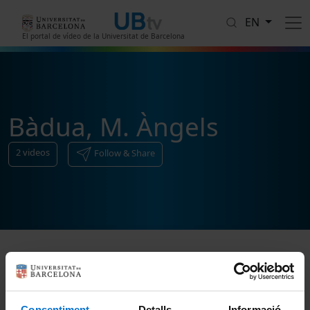
Skip to main content
EN
El portal de vídeo de la Universitat de Barcelona
Bàdua, M. Àngels
2
videos
Follow & Share
Sort
Consentiment
Detalls
Informació