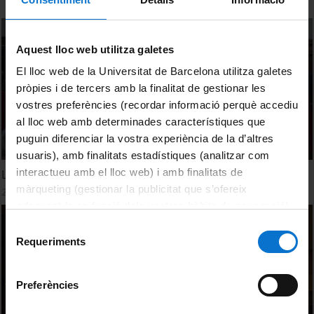
Aquest lloc web utilitza galetes
El lloc web de la Universitat de Barcelona utilitza galetes
pròpies i de tercers amb la finalitat de gestionar les
vostres preferències (recordar informació perquè accediu
al lloc web amb determinades característiques que
puguin diferenciar la vostra experiència de la d’altres
usuaris), amb finalitats estadístiques (analitzar com
interactueu amb el lloc web) i amb finalitats de
Les fires medievals i el mercat de l'oci, Taula Rodona
màrqueting (gestionar la publicitat que s’ofereix
2 June, 2009
adequant-la en funció dels vostres hàbits de navegació).
Per obtenir més informació sobre les galetes podeu
Selecció
consultar la
Política de galetes del lloc web de la
Requeriments
de
Universitat de Barcelona
.
consentiment
Preferències