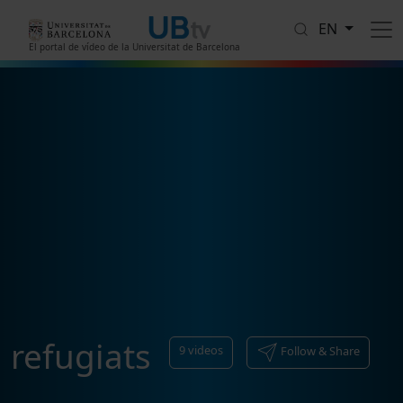
Skip to main content
EN
El portal de vídeo de la Universitat de Barcelona
refugiats
9
videos
Follow & Share