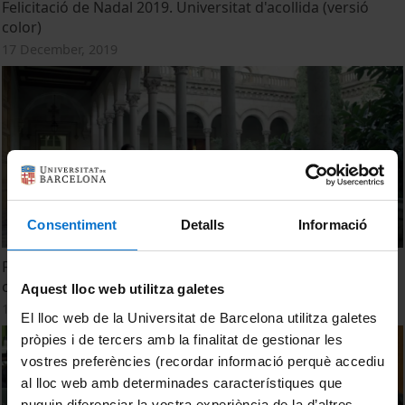
Felicitació de Nadal 2019. Universitat d'acollida (versió
color)
17 December, 2019
Consentiment
Detalls
Informació
Felicitació de Nadal 2019. Universitat d'acollida (versió
curta)
Aquest lloc web utilitza galetes
17 December, 2019
El lloc web de la Universitat de Barcelona utilitza galetes
pròpies i de tercers amb la finalitat de gestionar les
vostres preferències (recordar informació perquè accediu
al lloc web amb determinades característiques que
puguin diferenciar la vostra experiència de la d’altres