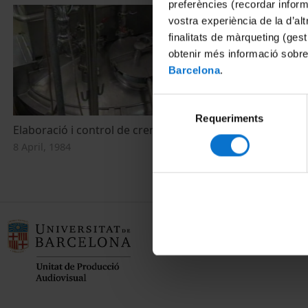
preferències (recordar infor
vostra experiència de la d’al
finalitats de màrqueting (gest
obtenir més informació sobre
Barcelona
.
Selecció
Requeriments
de
Elaboració i control de cremes i gels
consentiment
8 April, 1984