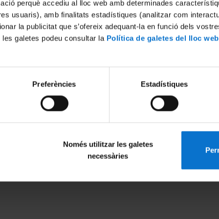
mació perquè accediu al lloc web amb determinades característiq
tres usuaris), amb finalitats estadístiques (analitzar com interac
ionar la publicitat que s’ofereix adequant-la en funció dels vostr
 les galetes podeu consultar la
Política de galetes del lloc web
Preferències
Estadístiques
Només utilitzar les galetes
Perm
MENÚ PEU 1
PEU 2
necessàries
Legal notice
About UBtv
Cookies
Terms and priva