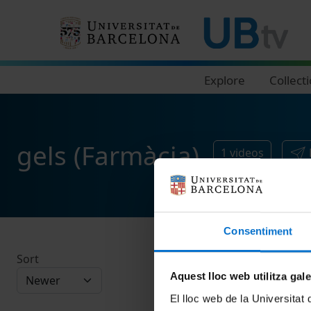
Navegació principal
Explore
Collect
gels (Farmàcia)
1
videos
Consentiment
Sort
Aquest lloc web utilitza gal
El lloc web de la Universitat 