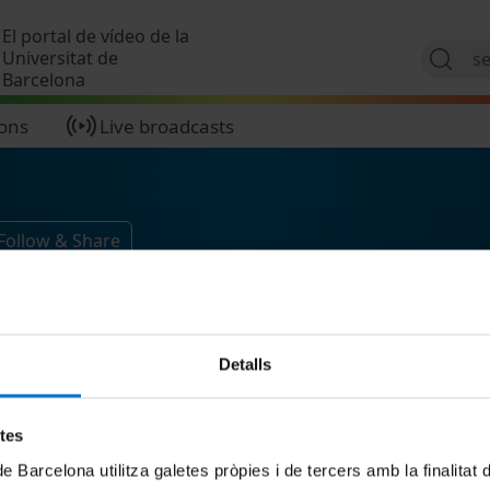
Skip to main content
El portal de vídeo de la
Universitat de
Barcelona
ions
Live broadcasts
Follow & Share
Detalls
etes
de Barcelona utilitza galetes pròpies i de tercers amb la finalitat