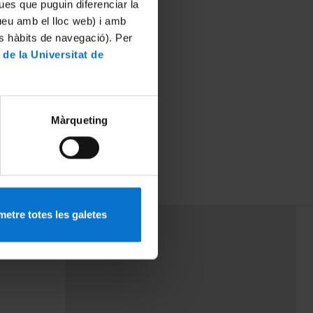
ues que puguin diferenciar la
tueu amb el lloc web) i amb
es hàbits de navegació). Per
 de la Universitat de
Màrqueting
etre totes les galetes
PEU 3
Contact
cy