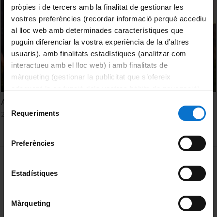
pròpies i de tercers amb la finalitat de gestionar les
vostres preferències (recordar informació perquè accediu
al lloc web amb determinades característiques que
puguin diferenciar la vostra experiència de la d’altres
usuaris), amb finalitats estadístiques (analitzar com
interactueu amb el lloc web) i amb finalitats de
màrqueting (gestionar la publicitat que s’ofereix
adequant-la en funció dels vostres hàbits de navegació).
Per obtenir més informació sobre les galetes podeu
Armòrica (la Península de Granit)
Selecció
consultar la
Política de galetes del lloc web de la
Requeriments
26 May, 1994
de
Universitat de Barcelona
.
consentiment
Preferències
MENÚ PEU 1
Legal notice
Estadístiques
Cookies
PEU 2
About UBtv
Màrqueting
Terms and privacy