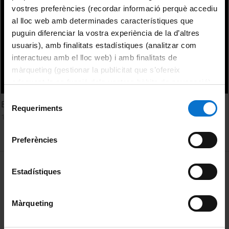
vostres preferències (recordar informació perquè accediu
al lloc web amb determinades característiques que
puguin diferenciar la vostra experiència de la d’altres
usuaris), amb finalitats estadístiques (analitzar com
interactueu amb el lloc web) i amb finalitats de
màrqueting (gestionar la publicitat que s’ofereix
adequant-la en funció dels vostres hàbits de navegació).
Per obtenir més informació sobre les galetes podeu
Selecció
Educació Moral per a Una Societat Democràtica B
consultar la
Política de galetes del lloc web de la
Requeriments
de
10 October, 1992
Universitat de Barcelona
.
consentiment
Preferències
MENÚ PEU 1
Legal notice
Estadístiques
Cookies
Màrqueting
PEU 2
About UBtv
Terms and privacy