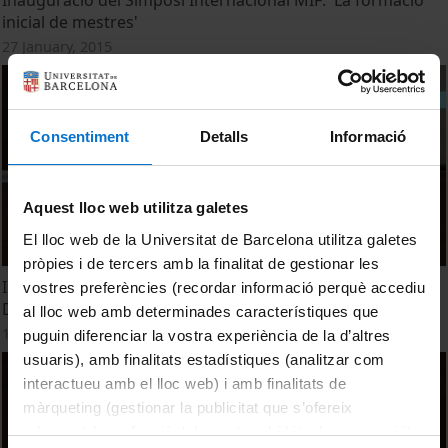
Inauguració del Simposi Internacional MIF: 'La formació
inicial de mestres'
27 January, 2015
Consentiment
Detalls
Informació
Aquest lloc web utilitza galetes
El lloc web de la Universitat de Barcelona utilitza galetes
pròpies i de tercers amb la finalitat de gestionar les
Inauguració de la 2a edició del Networking & Innovation
vostres preferències (recordar informació perquè accediu
Day
al lloc web amb determinades característiques que
13 November, 2014
puguin diferenciar la vostra experiència de la d’altres
usuaris), amb finalitats estadístiques (analitzar com
interactueu amb el lloc web) i amb finalitats de
màrqueting (gestionar la publicitat que s’ofereix
adequant-la en funció dels vostres hàbits de navegació).