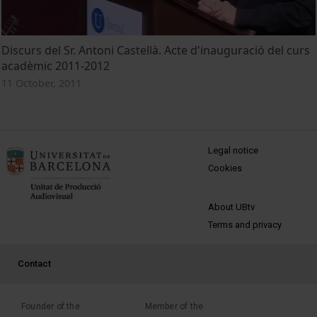
Discurs del Sr. Antoni Castellà. Acte d'inauguració del curs
acadèmic 2011-2012
11 October, 2011
MENÚ PEU 1
Legal notice
Cookies
PEU 2
About UBtv
Terms and privacy
PEU 3
Contact
Founder of the
Member of the