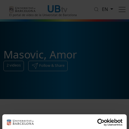
Skip to main content
EN
El portal de vídeo de la Universitat de Barcelona
Masovic, Amor
2
videos
Follow & Share
Sort