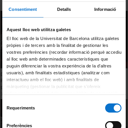
Consentiment
Detalls
Informació
Aquest lloc web utilitza galetes
El lloc web de la Universitat de Barcelona utilitza galetes
pròpies i de tercers amb la finalitat de gestionar les
vostres preferències (recordar informació perquè accediu
al lloc web amb determinades característiques que
puguin diferenciar la vostra experiència de la d’altres
usuaris), amb finalitats estadístiques (analitzar com
Debate. 3rd Round table: Power and Memory in Europe.
interactueu amb el lloc web) i amb finalitats de
Projects and gaps in national and European memorial
policies
màrqueting (gestionar la publicitat que s’ofereix
adequant-la en funció dels vostres hàbits de navegació).
7 May, 2014
Per obtenir més informació sobre les galetes podeu
Selecció
consultar la
Política de galetes del lloc web de la
Requeriments
de
Universitat de Barcelona
.
consentiment
Preferències