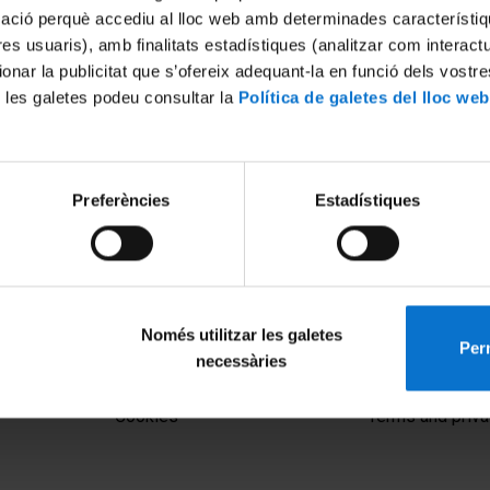
mació perquè accediu al lloc web amb determinades característiq
tres usuaris), amb finalitats estadístiques (analitzar com interac
ionar la publicitat que s’ofereix adequant-la en funció dels vostr
 les galetes podeu consultar la
Política de galetes del lloc web
Preferències
Estadístiques
omenatge a les deportades
ck
13
Només utilitzar les galetes
Perm
necessàries
MENÚ PEU 1
PEU 2
Legal notice
About UBtv
Cookies
Terms and priva