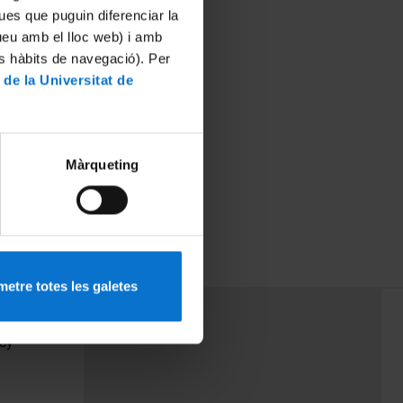
ues que puguin diferenciar la
tueu amb el lloc web) i amb
es hàbits de navegació). Per
 de la Universitat de
Màrqueting
etre totes les galetes
PEU 3
Contact
cy