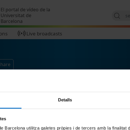
Skip to main content
El portal de vídeo de la
Universitat de
Barcelona
ions
Live broadcasts
Share
Detalls
etes
de Barcelona utilitza galetes pròpies i de tercers amb la finalitat