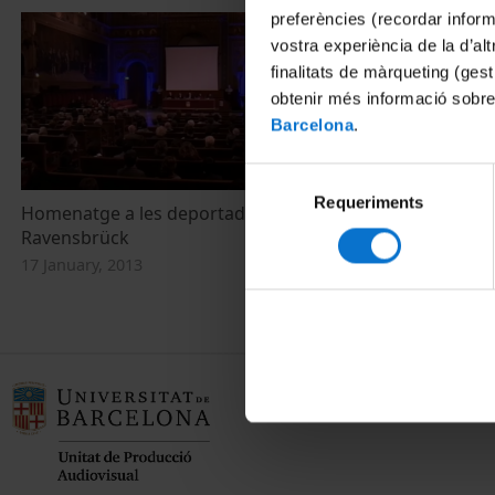
preferències (recordar infor
vostra experiència de la d’al
finalitats de màrqueting (gest
obtenir més informació sobre
Barcelona
.
Selecció
Requeriments
de
Homenatge a les deportades a
Resum de l'h
consentiment
Ravensbrück
a Ravensbrü
17 January, 2013
17 January, 20