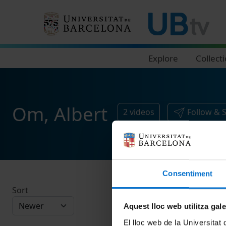
Navegació principal
Explore
Collect
Om, Albert
2
videos
Follow & 
Consentiment
Sort
Aquest lloc web utilitza gal
El lloc web de la Universitat 