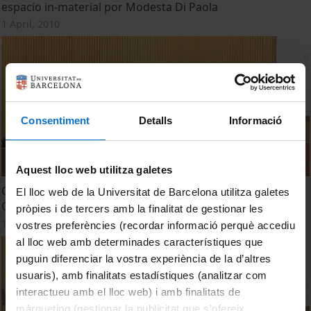
espacio in-material por Modesta Di Paola
1 April, 2010
Consentiment
Detalls
Informació
Aquest lloc web utilitza galetes
Ciber-respiración: Encuentros de cuerpo y tecnología por
El lloc web de la Universitat de Barcelona utilitza galetes
Christina Grammatikopoulou
pròpies i de tercers amb la finalitat de gestionar les
1 April, 2010
vostres preferències (recordar informació perquè accediu
al lloc web amb determinades característiques que
puguin diferenciar la vostra experiència de la d’altres
usuaris), amb finalitats estadístiques (analitzar com
interactueu amb el lloc web) i amb finalitats de
màrqueting (gestionar la publicitat que s’ofereix