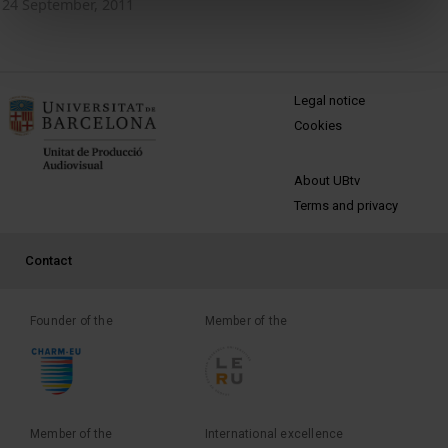
24 September, 2011
MENÚ PEU 1
Legal notice
Cookies
PEU 2
About UBtv
Terms and privacy
PEU 3
Contact
Founder of the
Member of the
Member of the
International excellence