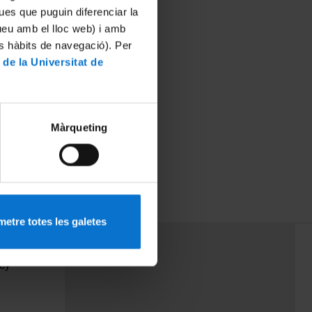
ues que puguin diferenciar la
tueu amb el lloc web) i amb
es hàbits de navegació). Per
 de la Universitat de
Màrqueting
etre totes les galetes
PEU 3
Contact
cy