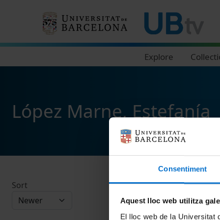
Navegació principal
Explore
Collect
López Marne, Estefanía
Consentiment
Sort
Aquest lloc web utilitza gal
El lloc web de la Universitat 