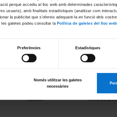
mació perquè accediu al lloc web amb determinades característiq
tres usuaris), amb finalitats estadístiques (analitzar com interac
ionar la publicitat que s’ofereix adequant-la en funció dels vostr
 les galetes podeu consultar la
Política de galetes del lloc web
Preferències
Estadístiques
Només utilitzar les galetes
Perm
necessàries
MENÚ PEU 1
PEU 2
Legal notice
About UBtv
Cookies
Terms and priva