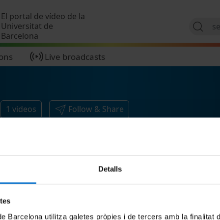
Skip to main content
El portal de vídeo de la
Universitat de
Barcelona
ions
Live broadcasts
1
videos
Follow & Share
Detalls
etes
de Barcelona utilitza galetes pròpies i de tercers amb la finalitat