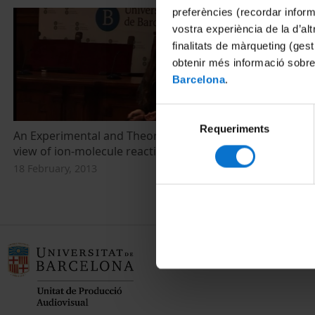
preferències (recordar infor
vostra experiència de la d’al
finalitats de màrqueting (gest
obtenir més informació sobre
Barcelona
.
Selecció
Requeriments
de
An Experimental and Theoretical point of
consentiment
view of ion-molecule reactions
18 February, 2013