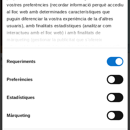
vostres preferències (recordar informació perquè accediu
al lloc web amb determinades característiques que
puguin diferenciar la vostra experiència de la d’altres
usuaris), amb finalitats estadístiques (analitzar com
interactueu amb el lloc web) i amb finalitats de
màrqueting (gestionar la publicitat que s’ofereix
adequant-la en funció dels vostres hàbits de navegació).
Per obtenir més informació sobre les galetes podeu
Selecció
Movimientos sociales contra la corrupción
consultar la
Política de galetes del lloc web de la
Requeriments
de
14 June, 2013
Universitat de Barcelona
.
consentiment
Preferències
MENÚ PEU 1
Legal notice
Estadístiques
Cookies
Màrqueting
PEU 2
About UBtv
Terms and privacy