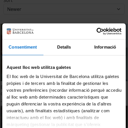
Sort
Consentiment
Detalls
Informació
Aquest lloc web utilitza galetes
El lloc web de la Universitat de Barcelona utilitza galetes
pròpies i de tercers amb la finalitat de gestionar les
Elisabet Viladecans. Ciutats de futur: intel·ligents i
vostres preferències (recordar informació perquè accediu
dinàmiques
al lloc web amb determinades característiques que
28 October, 2021
puguin diferenciar la vostra experiència de la d’altres
usuaris), amb finalitats estadístiques (analitzar com
interactueu amb el lloc web) i amb finalitats de
màrqueting (gestionar la publicitat que s’ofereix