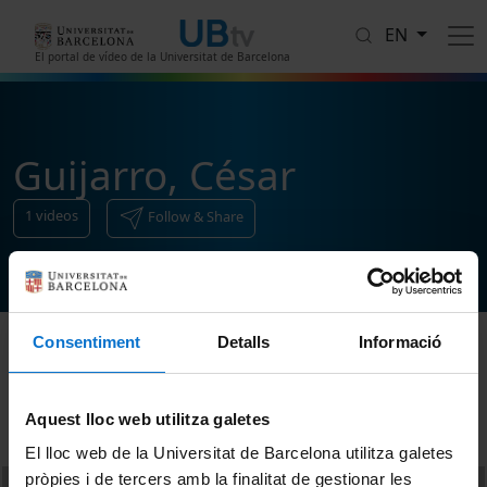
Skip to main content
EN
El portal de vídeo de la Universitat de Barcelona
Guijarro, César
1
videos
Follow & Share
Consentiment
Detalls
Informació
Sort
Aquest lloc web utilitza galetes
El lloc web de la Universitat de Barcelona utilitza galetes
pròpies i de tercers amb la finalitat de gestionar les