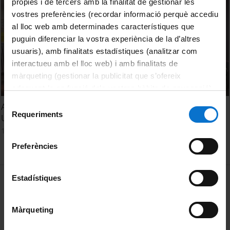
pròpies i de tercers amb la finalitat de gestionar les
vostres preferències (recordar informació perquè accediu
al lloc web amb determinades característiques que
puguin diferenciar la vostra experiència de la d’altres
usuaris), amb finalitats estadístiques (analitzar com
interactueu amb el lloc web) i amb finalitats de
màrqueting (gestionar la publicitat que s’ofereix
adequant-la en funció dels vostres hàbits de navegació).
Per obtenir més informació sobre les galetes podeu
Selecció
Acte de presentació del projecte d'alta simulació. Escola
consultar la
Política de galetes del lloc web de la
Requeriments
de
Universitària d'Infermeria de la UB
Universitat de Barcelona
.
consentiment
18 May, 2012
Preferències
MENÚ PEU 1
Estadístiques
Legal notice
Cookies
Màrqueting
PEU 2
About UBtv