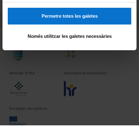
Terms and privacy
Permetre totes les galetes
PEU 3
Contact
Només utilitzar les galetes necessàries
Founder of the
Member of the
Member of the
International excellence
European recognition