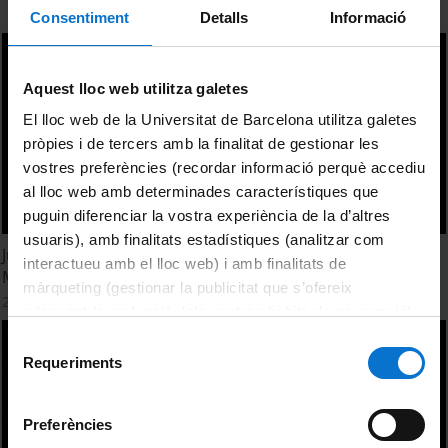
Consentiment
Detalls
Informació
Aquest lloc web utilitza galetes
El lloc web de la Universitat de Barcelona utilitza galetes
pròpies i de tercers amb la finalitat de gestionar les
vostres preferències (recordar informació perquè accediu
al lloc web amb determinades característiques que
puguin diferenciar la vostra experiència de la d’altres
usuaris), amb finalitats estadístiques (analitzar com
Jurament Hipocràtic dels alumnes de la Facultat de
interactueu amb el lloc web) i amb finalitats de
Medicina. Promoció 2004-2010. Campus de Bellvitge
màrqueting (gestionar la publicitat que s’ofereix
2 June, 2010
adequant-la en funció dels vostres hàbits de navegació).
Per obtenir més informació sobre les galetes podeu
Selecció
consultar la
Política de galetes del lloc web de la
Requeriments
de
Universitat de Barcelona
.
consentiment
Preferències