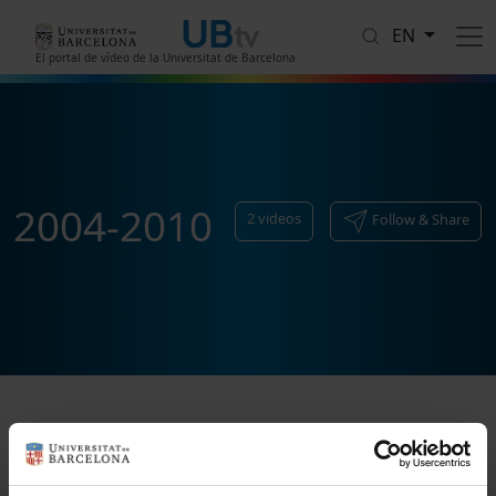
Skip to main content
EN
El portal de vídeo de la Universitat de Barcelona
2004-2010
2
videos
Follow & Share
Sort