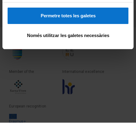
Terms and privacy
Permetre totes les galetes
PEU 3
Contact
Només utilitzar les galetes necessàries
Founder of the
Member of the
Member of the
International excellence
European recognition