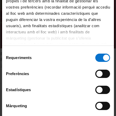
pròpies i de tercers amb la finalitat de gestionar les
vostres preferències (recordar informació perquè accediu
al lloc web amb determinades característiques que
puguin diferenciar la vostra experiència de la d’altres
usuaris), amb finalitats estadístiques (analitzar com
interactueu amb el lloc web) i amb finalitats de
màrqueting (gestionar la publicitat que s’ofereix
adequant-la en funció dels vostres hàbits de navegació).
Per obtenir més informació sobre les galetes podeu
Selecció
Facultat de Dret. Acte de Graduació. Grau en Dret.
consultar la
Política de galetes del lloc web de la
Requeriments
de
Promoció 2016-2020. Sessió 13 de desembre de 2021
Universitat de Barcelona
.
consentiment
26 October, 2021
Preferències
MENÚ PEU 1
Estadístiques
Legal notice
Cookies
Màrqueting
PEU 2
About UBtv