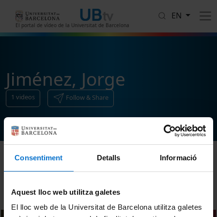
Skip to main content
EN
El portal de vídeo de la Universitat de Barcelona
Jiménez, Jorge
1
videos
Follow & Share
Consentiment
Detalls
Informació
Sort
Aquest lloc web utilitza galetes
El lloc web de la Universitat de Barcelona utilitza galetes