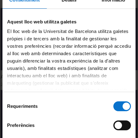
Aquest lloc web utilitza galetes
El lloc web de la Universitat de Barcelona utilitza galetes
pròpies i de tercers amb la finalitat de gestionar les
vostres preferències (recordar informació perquè accediu
al lloc web amb determinades característiques que
puguin diferenciar la vostra experiència de la d’altres
usuaris), amb finalitats estadístiques (analitzar com
interactueu amb el lloc web) i amb finalitats de
Acogimiento familiar con perspectiva de género
màrqueting (gestionar la publicitat que s’ofereix
24 February, 2023
adequant-la en funció dels vostres hàbits de navegació).
Per obtenir més informació sobre les galetes podeu
Selecció
consultar la
Política de galetes del lloc web de la
Requeriments
de
Universitat de Barcelona
.
consentiment
Preferències