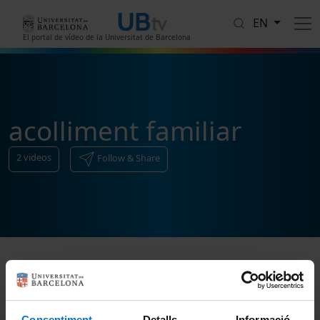
Skip to main content
EN
El portal de vídeo de la Universitat de Barcelona
acolliment familiar
2
videos
Follow & Share
Sort
Consentiment
Detalls
Informació