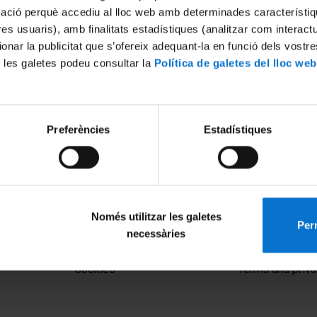
mació perquè accediu al lloc web amb determinades característiq
tres usuaris), amb finalitats estadístiques (analitzar com interac
ionar la publicitat que s’ofereix adequant-la en funció dels vostr
 les galetes podeu consultar la
Política de galetes del lloc web
Preferències
Estadístiques
Només utilitzar les galetes
Perm
necessàries
MENÚ PEU 1
PEU 2
Legal notice
About UBtv
Cookies
Terms and priva