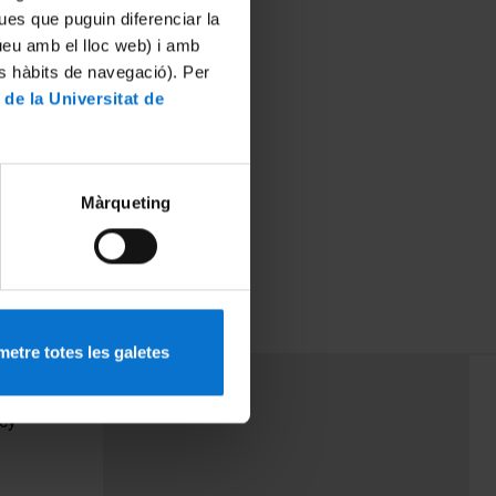
ues que puguin diferenciar la
tueu amb el lloc web) i amb
es hàbits de navegació). Per
 de la Universitat de
Màrqueting
etre totes les galetes
PEU 3
Contact
cy