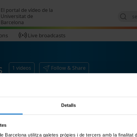
Skip to main content
El portal de vídeo de la
Universitat de
Barcelona
ions
Live broadcasts
s
1
videos
Follow & Share
Detalls
etes
de Barcelona utilitza galetes pròpies i de tercers amb la finalitat