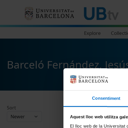
Navegació principal
Explore
Collect
Barceló Fernández, Jesú
Consentiment
Sort
Aquest lloc web utilitza gal
El lloc web de la Universitat 