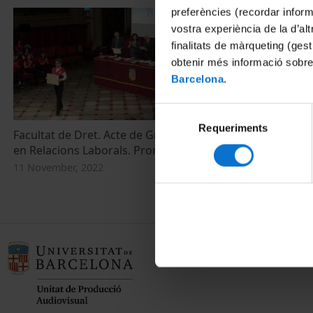
preferències (recordar infor
vostra experiència de la d’al
finalitats de màrqueting (gest
obtenir més informació sobre
Barcelona
.
Selecció
Requeriments
de
Facultat de Dret. Acte de Graduació. Grau
consentiment
en Relacions Laborals. Promoció 2022
11 November, 2022