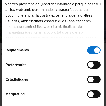
vostres preferències (recordar informació perquè accediu
al lloc web amb determinades característiques que
puguin diferenciar la vostra experiència de la d’altres
usuaris), amb finalitats estadístiques (analitzar com
interactueu amb el lloc web) i amb finalitats de
màrqueting (gestionar la publicitat que s’ofereix
adequant-la en funció dels vostres hàbits de navegació).
Per obtenir més informació sobre les galetes podeu
Selecció
La força de la solidaritat
consultar la
Política de galetes del lloc web de la
Requeriments
de
17 June, 2022
Universitat de Barcelona
.
consentiment
Preferències
MENÚ PEU 1
Legal notice
Estadístiques
Cookies
Màrqueting
PEU 2
About UBtv
Terms and privacy