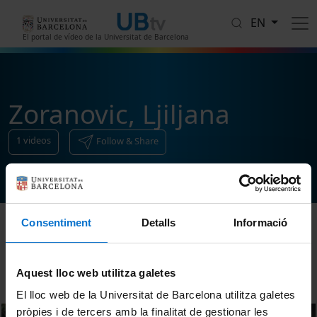
Skip to main content
EN
El portal de vídeo de la Universitat de Barcelona
Zoranovic, Ljiljana
1
videos
Follow & Share
Consentiment
Detalls
Informació
Sort
Aquest lloc web utilitza galetes
El lloc web de la Universitat de Barcelona utilitza galetes
pròpies i de tercers amb la finalitat de gestionar les