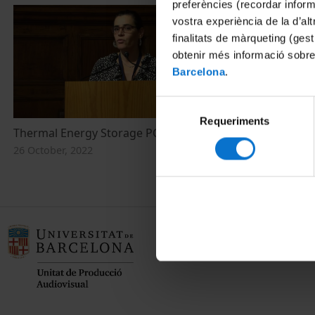
preferències (recordar infor
vostra experiència de la d’al
finalitats de màrqueting (gest
obtenir més informació sobre
Barcelona
.
Selecció
Requeriments
de
Thermal Energy Storage PCM (III)
Cold storage
consentiment
26 October, 2022
26 October, 20