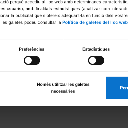
mació perquè accediu al lloc web amb determinades característiq
tres usuaris), amb finalitats estadístiques (analitzar com interac
ionar la publicitat que s’ofereix adequant-la en funció dels vostr
 les galetes podeu consultar la
Política de galetes del lloc web
Preferències
Estadístiques
Thermal Energy Storage PCM 
22
25 October, 2022
Només utilitzar les galetes
Perm
MENÚ PEU 1
PEU 2
necessàries
Legal notice
About UBtv
Cookies
Terms and priva