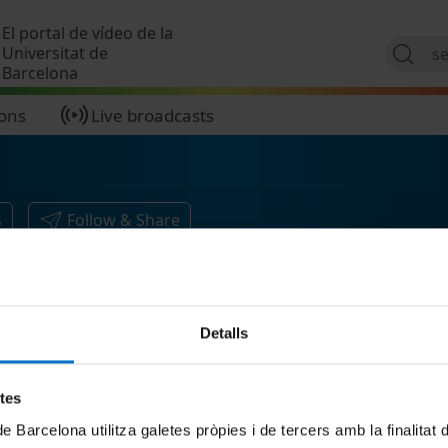
Skip to main content
El portal de vídeo de la
Universitat de
Barcelona
ions
Live broadcasts
s
Follow & Share
Detalls
etes
de Barcelona utilitza galetes pròpies i de tercers amb la finalitat