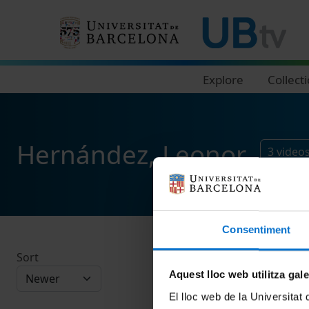
Navegació principal
Explore
Collect
Hernández, Leonor
3
video
Consentiment
Sort
Aquest lloc web utilitza gal
El lloc web de la Universitat 