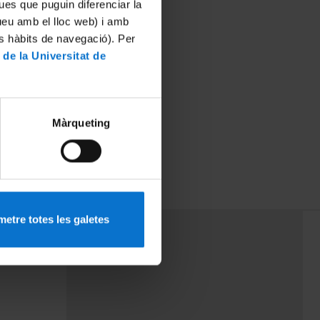
ues que puguin diferenciar la
tueu amb el lloc web) i amb
es hàbits de navegació). Per
 de la Universitat de
Màrqueting
(II)
etre totes les galetes
PEU 3
Contact
cy