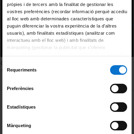
pròpies i de tercers amb la finalitat de gestionar les
vostres preferències (recordar informació perquè accediu
al lloc web amb determinades característiques que
puguin diferenciar la vostra experiència de la d’altres
usuaris), amb finalitats estadístiques (analitzar com
interactueu amb el lloc web) i amb finalitats de
màrqueting (gestionar la publicitat que s’ofereix
adequant-la en funció dels vostres hàbits de navegació).
Per obtenir més informació sobre les galetes podeu
Ciberseguretat a la UB. Consell #7
Selecció
consultar la
Política de galetes del lloc web de la
Requeriments
10 May, 2022
de
Universitat de Barcelona
.
consentiment
Preferències
MENÚ PEU 1
Legal notice
Estadístiques
Cookies
PEU 2
About UBtv
Màrqueting
Terms and privacy