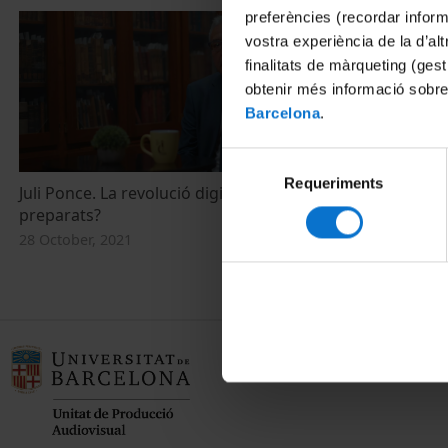
preferències (recordar infor
vostra experiència de la d’al
finalitats de màrqueting (gest
obtenir més informació sobre
Barcelona
.
Selecció
Requeriments
de
Juli Ponce. La revolució digital: estem tots
consentiment
preparats?
28 October, 2021