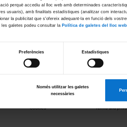
mació perquè accediu al lloc web amb determinades característiq
tres usuaris), amb finalitats estadístiques (analitzar com interac
ionar la publicitat que s’ofereix adequant-la en funció dels vostr
 les galetes podeu consultar la
Política de galetes del lloc web
Preferències
Estadístiques
Només utilitzar les galetes
Perm
necessàries
MENÚ PEU 1
PEU 2
Legal notice
About UBtv
Cookies
Terms and priva