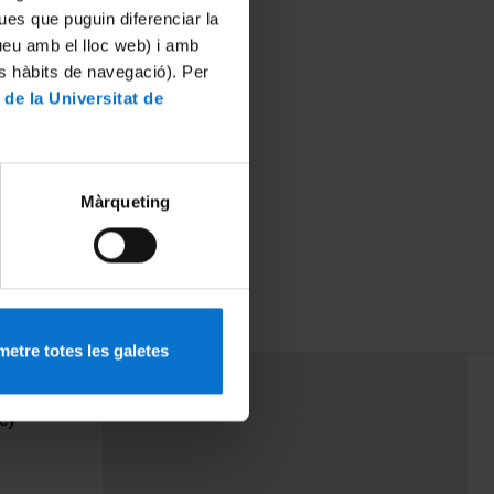
ues que puguin diferenciar la
tueu amb el lloc web) i amb
es hàbits de navegació). Per
 de la Universitat de
Màrqueting
etre totes les galetes
PEU 3
Contact
cy