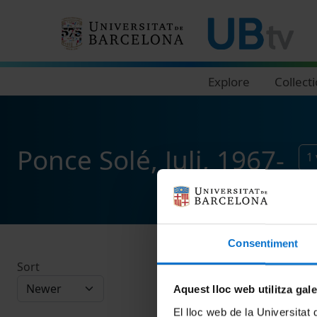
Navegació principal
Explore
Collect
Ponce Solé, Juli, 1967-
1
Consentiment
Sort
Aquest lloc web utilitza gal
El lloc web de la Universitat 