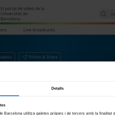
Skip to main content
El portal de vídeo de la
Universitat de
Barcelona
ions
Live broadcasts
videos
Follow & Share
Detalls
etes
de Barcelona utilitza galetes pròpies i de tercers amb la finalitat