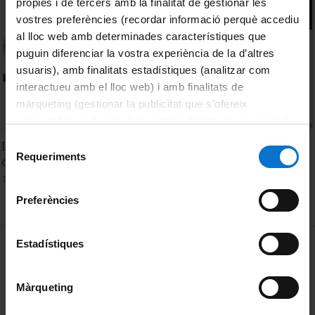
pròpies i de tercers amb la finalitat de gestionar les
vostres preferències (recordar informació perquè accediu
al lloc web amb determinades característiques que
puguin diferenciar la vostra experiència de la d’altres
usuaris), amb finalitats estadístiques (analitzar com
interactueu amb el lloc web) i amb finalitats de
màrqueting (gestionar la publicitat que s’ofereix
adequant-la en funció dels vostres hàbits de navegació).
Per obtenir més informació sobre les galetes podeu
Selecció
Ideologías y estrategias lingüísticas en el mantenimiento
consultar la
Política de galetes del lloc web de la
Requeriments
de
de la lengua de herencia en familias mixtas. Zhe Shao
Universitat de Barcelona
.
consentiment
17 September, 2021
Preferències
MENÚ PEU 1
Estadístiques
Legal notice
Cookies
Màrqueting
PEU 2
About UBtv