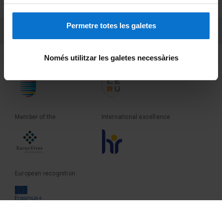
Terms and privacy
Permetre totes les galetes
PEU 3
Contact
Només utilitzar les galetes necessàries
Founder of the
Member of the
Member of the
International excellence
European recognition