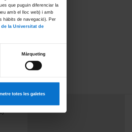
ues que puguin diferenciar la
tueu amb el lloc web) i amb
es hàbits de navegació). Per
 de la Universitat de
Màrqueting
etre totes les galetes
PEU 3
Contact
cy