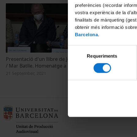
preferències (recordar infor
vostra experiència de la d’al
finalitats de màrqueting (gest
obtenir més informació sobre
Barcelona
.
Selecció
Requeriments
de
Presentació d'un llibre de José E. Gargallo
consentiment
/ Mar Batlle. Homenatge a Emili Casanova
21 September, 2021