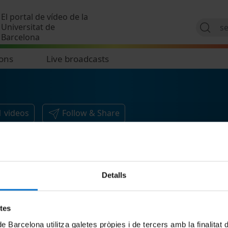
Skip to main content
El portal de vídeo de la
Universitat de
Barcelona
ions
Live broadcasts
1
videos
Follow & Share
Detalls
etes
de Barcelona utilitza galetes pròpies i de tercers amb la finalitat