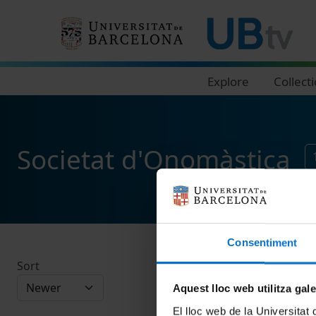
Navegació principal
Explore
Collect
Societat d'Onomàstica
Consentiment
Sort
Aquest lloc web utilitza gal
El lloc web de la Universitat 