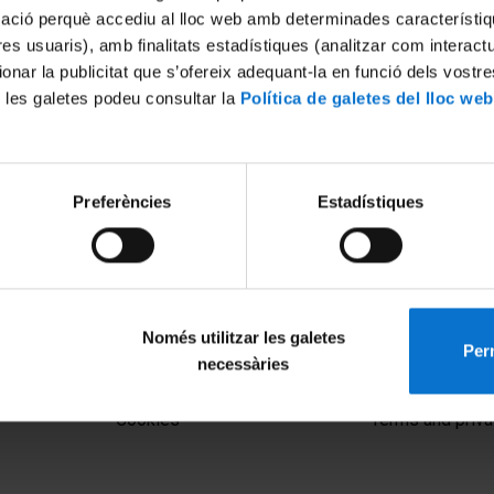
mació perquè accediu al lloc web amb determinades característiq
tres usuaris), amb finalitats estadístiques (analitzar com interac
ionar la publicitat que s’ofereix adequant-la en funció dels vostr
 les galetes podeu consultar la
Política de galetes del lloc web
Preferències
Estadístiques
Només utilitzar les galetes
Perm
necessàries
MENÚ PEU 1
PEU 2
Legal notice
About UBtv
Cookies
Terms and priva