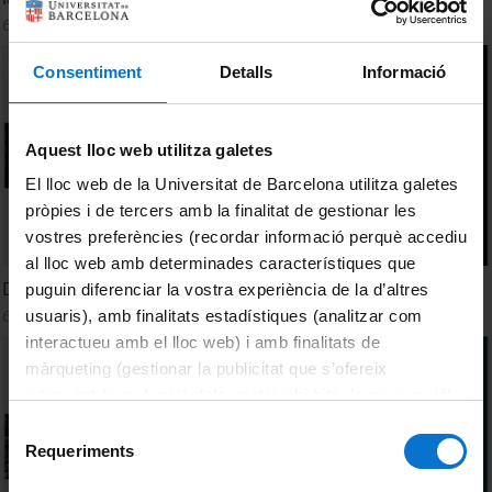
6 September, 2023
Consentiment
Detalls
Informació
Aquest lloc web utilitza galetes
El lloc web de la Universitat de Barcelona utilitza galetes
pròpies i de tercers amb la finalitat de gestionar les
vostres preferències (recordar informació perquè accediu
al lloc web amb determinades característiques que
Democratic Imagination in the University
puguin diferenciar la vostra experiència de la d’altres
6 September, 2023
usuaris), amb finalitats estadístiques (analitzar com
interactueu amb el lloc web) i amb finalitats de
màrqueting (gestionar la publicitat que s’ofereix
adequant-la en funció dels vostres hàbits de navegació).
Per obtenir més informació sobre les galetes podeu
Selecció
consultar la
Política de galetes del lloc web de la
Requeriments
de
Universitat de Barcelona
.
consentiment