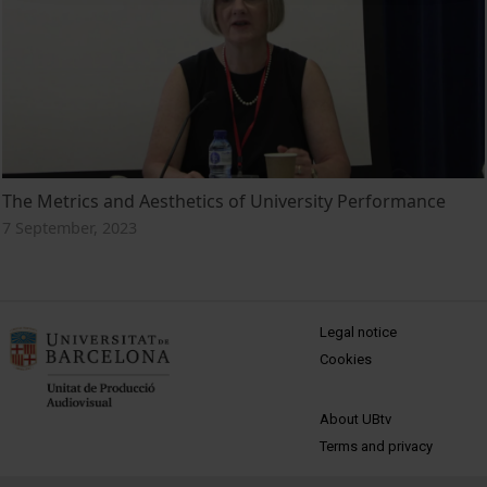
The Metrics and Aesthetics of University Performance
7 September, 2023
MENÚ PEU 1
Legal notice
Cookies
PEU 2
About UBtv
Terms and privacy