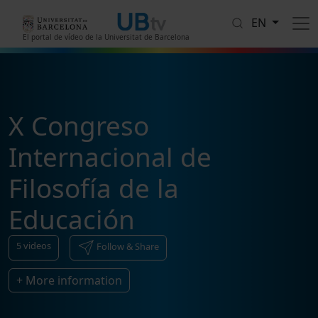
Skip to main content
EN
El portal de vídeo de la Universitat de Barcelona
X Congreso
Internacional de
Filosofía de la
Educación
5
videos
Follow & Share
+ More information