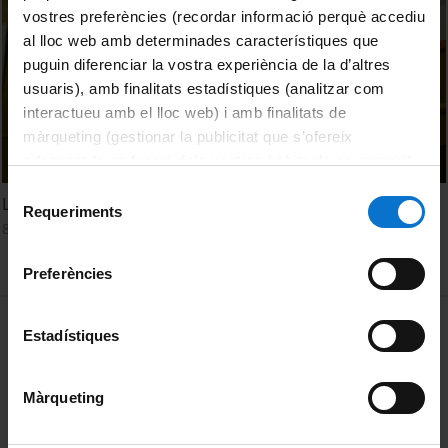
vostres preferències (recordar informació perquè accediu
al lloc web amb determinades característiques que
puguin diferenciar la vostra experiència de la d’altres
usuaris), amb finalitats estadístiques (analitzar com
interactueu amb el lloc web) i amb finalitats de
màrqueting (gestionar la publicitat que s’ofereix
adequant-la en funció dels vostres hàbits de navegació).
Per obtenir més informació sobre les galetes podeu
Selecció
Les oportunitats del nou pla a Espanya
consultar la
Política de galetes del lloc web de la
Requeriments
de
8 July, 2021
Universitat de Barcelona
.
consentiment
Preferències
MENÚ PEU 1
Legal notice
Estadístiques
Cookies
Màrqueting
PEU 2
About UBtv
Terms and privacy