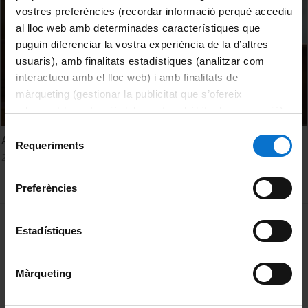
vostres preferències (recordar informació perquè accediu
al lloc web amb determinades característiques que
puguin diferenciar la vostra experiència de la d’altres
usuaris), amb finalitats estadístiques (analitzar com
interactueu amb el lloc web) i amb finalitats de
màrqueting (gestionar la publicitat que s’ofereix
adequant-la en funció dels vostres hàbits de navegació).
Per obtenir més informació sobre les galetes podeu
Selecció
Astrochemistry
consultar la
Política de galetes del lloc web de la
Requeriments
de
22 June, 2021
Universitat de Barcelona
.
consentiment
Preferències
MENÚ PEU 1
Legal notice
Estadístiques
Cookies
Màrqueting
PEU 2
About UBtv
Terms and privacy