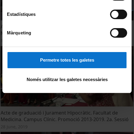
Estadístiques
Acte de graduació i Jurament Hipocràtic. Facultat de
Medicina. Campus Bellvitge. Promoció 2020
Màrqueting
11 June, 2021
Permetre totes les galetes
Només utilitzar les galetes necessàries
Acte de graduació i Jurament Hipocràtic. Facultat de
Medicina. Campus Clínic. Promoció 2013-2019. 2a. Sessió
28 June, 2019