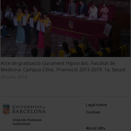
Acte de graduació i Jurament Hipocràtic. Facultat de
Medicina. Campus Clínic. Promoció 2013-2019. 1a. Sessió
28 June, 2019
MENÚ PEU 1
Legal notice
Cookies
PEU 2
About UBtv