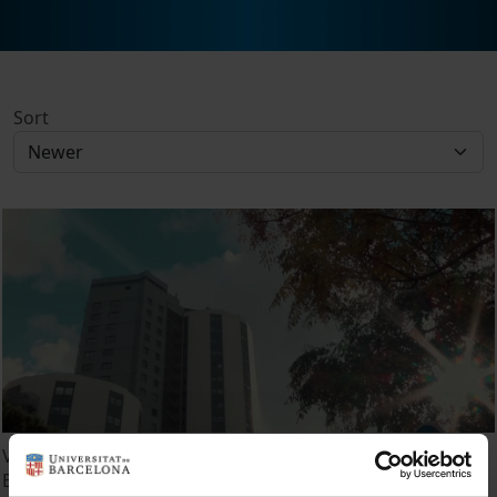
Sort
Vídeo commemoratiu dels 50 anys de l'Hospital de
Bellvitge