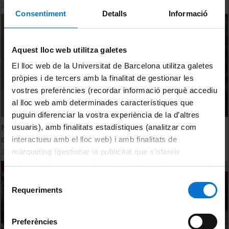
2 November, 2022
Consentiment
Detalls
Informació
Aquest lloc web utilitza galetes
El lloc web de la Universitat de Barcelona utilitza galetes
pròpies i de tercers amb la finalitat de gestionar les
vostres preferències (recordar informació perquè accediu
al lloc web amb determinades característiques que
puguin diferenciar la vostra experiència de la d’altres
Nova formació en habilitats docents per a tutors i tutores
usuaris), amb finalitats estadístiques (analitzar com
de pràctiques curriculars
interactueu amb el lloc web) i amb finalitats de
24 February, 2022
màrqueting (gestionar la publicitat que s’ofereix
adequant-la en funció dels vostres hàbits de navegació).
Per obtenir més informació sobre les galetes podeu
Selecció
consultar la
Política de galetes del lloc web de la
Requeriments
de
Universitat de Barcelona
.
consentiment
Preferències